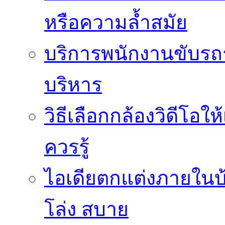
หรือความล้ำสมัย
บริการพนักงานขับรถร
บริหาร
วิธีเลือกกล้องวิดีโอ
ควรรู้
ไอเดียตกแต่งภายในบ้า
โล่ง สบาย