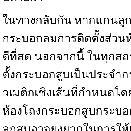
ในทางกลับกัน หากแกนลูกส
กระบอกลมการติดตั้งส่วนหั
ดีที่สุด นอกจากนี้ ในทุ
ตั้งกระบอกสูบเป็นประจำก
วเมติกเชิงเส้นที่กำหนด
ห้องโถงกระบอกสูบกระบอ
ลูกสูบอาจยุ่งยากในการให้แ