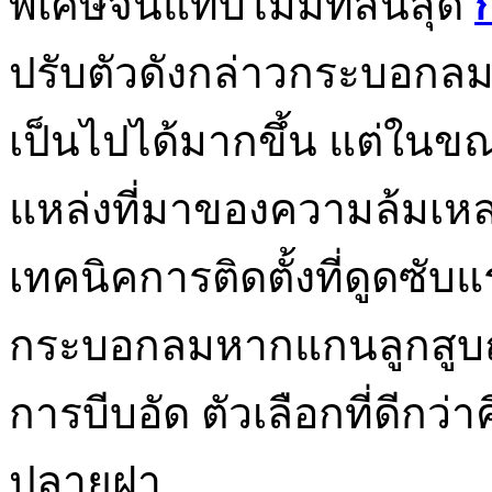
พิเศษจนแทบไม่มีที่สิ้นสุด
ปรับตัวดังกล่าวกระบอกล
เป็นไปได้มากขึ้น แต่ในขณ
แหล่งที่มาของความล้มเห
เทคนิคการติดตั้งที่ดูดซับ
กระบอกลมหากแกนลูกสูบถ
การบีบอัด ตัวเลือกที่ดีกว่
ปลายฝา