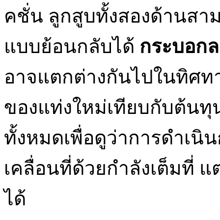
คชั่น ลูกสูบทั้งสองด้านสาม
แบบย้อนกลับได้
กระบอกลม
อาจแตกต่างกันไปในทิศทา
ของแท่งใหม่เทียบกับต้นท
ทั้งหมดเพื่อดูว่าการดำเนิ
เคลื่อนที่ด้วยกำลังเต็มที่
ได้