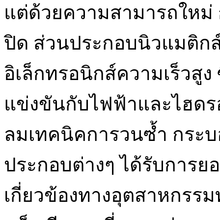
แต่ด้วยความสามารถใหม่
ปิด ส่วนประกอบนิวแมติกส
อิเล็กทรอนิกส์ความเร็วสูง
แข่งขันกับไฟฟ้าและไฮดร
ลมเทคนิคการวนซ้ำ กระบอ
ประกอบต่างๆ ได้รับการยอ
เกี่ยวข้องทางอุตสาหกรรมท