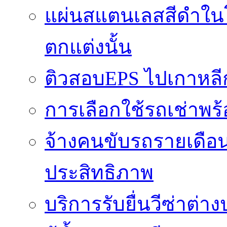
แผ่นสแตนเลสสีดำในโ
ตกแต่งนั้น
ติวสอบEPS ไปเกาหลีก
การเลือกใช้รถเช่าพร้
จ้างคนขับรถรายเดือนว
ประสิทธิภาพ
บริการรับยื่นวีซ่าต่า