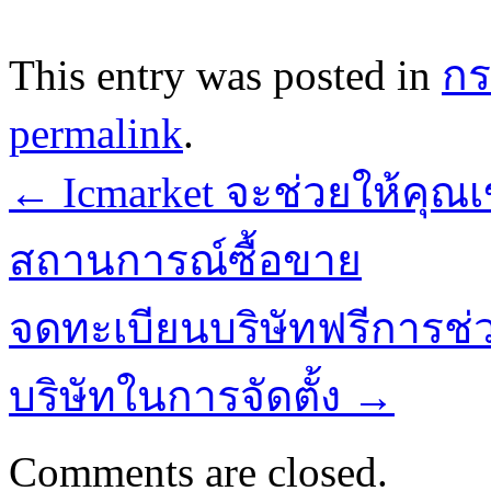
This entry was posted in
ก
permalink
.
←
Icmarket จะช่วยให้คุ
สถานการณ์ซื้อขาย
จดทะเบียนบริษัทฟรีการช
บริษัทในการจัดตั้ง
→
Comments are closed.