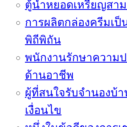
ตู้น้ำหยอดเหรียญสาม
การผลิตกล่องครีมเป็
พิถีพิถัน
พนักงานรักษาความปล
ด้านอาชีพ
ผู้ที่สนใจรับจำนองบ้
เงื่อนไข