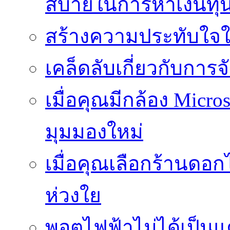
สบายในการหาเงินทุ
สร้างความประทับใจในว
เคล็ดลับเกี่ยวกับการ
เมื่อคุณมีกล้อง Micr
มุมมองใหม่
เมื่อคุณเลือกร้านดอ
ห่วงใย
พอตไฟฟ้าไม่ได้เป็นแค