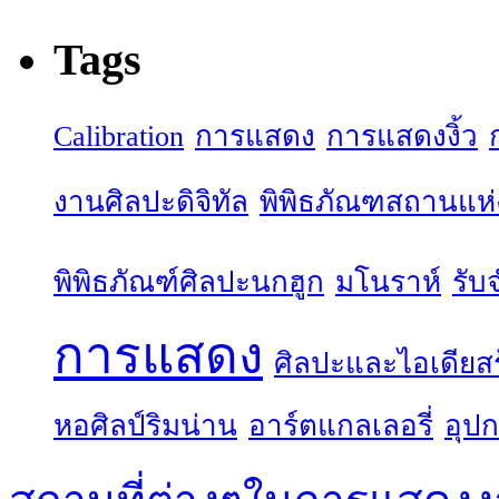
Tags
Calibration
การแสดง
การแสดงงิ้ว
งานศิลปะดิจิทัล
พิพิธภัณฑสถานแห่
พิพิธภัณฑ์ศิลปะนกฮูก
มโนราห์
รับ
การแสดง
ศิลปะและไอเดียสร
หอศิลป์ริมน่าน
อาร์ตแกลเลอรี่
อุป